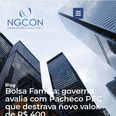
Blog
Bolsa Família: governo
avalia com Pacheco PEC
que destrava novo valor
de R$ 400