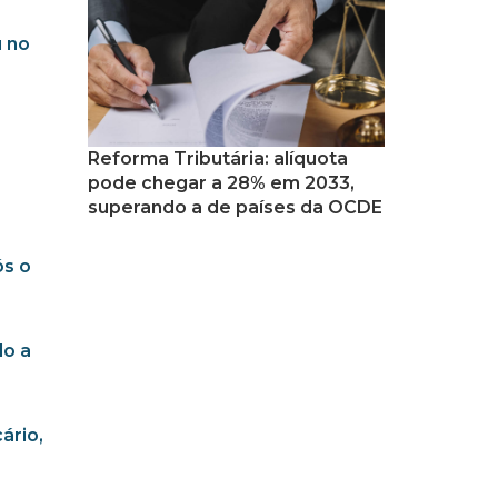
u no
Reforma Tributária: alíquota
pode chegar a 28% em 2033,
superando a de países da OCDE
ós o
do a
ário,