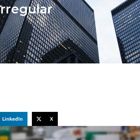
irregular
LinkedIn
X