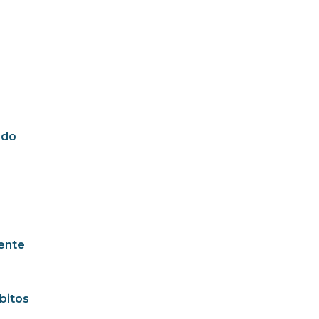
ado
mente
bitos