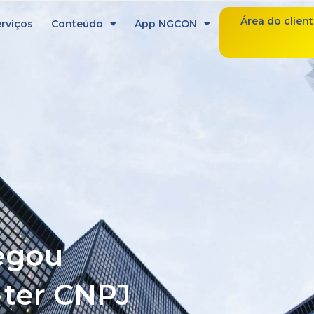
Área do clien
rviços
Conteúdo
App NGCON
egou
ter CNPJ