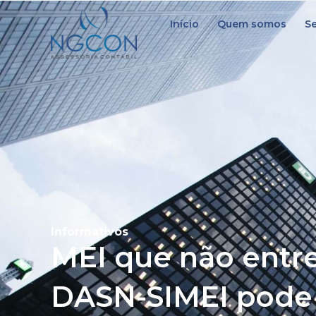
Início
Quem somos
Se
Informativos
MEI que não entr
DASN-SIMEI pode 