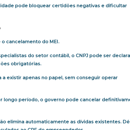
idade pode bloquear certidões negativas e dificultar
o
é o cancelamento do MEI.
pecialistas do setor contábil, o CNPJ pode ser declar
ões obrigatórias.
a a existir apenas no papel, sem conseguir operar
or longo período, o governo pode cancelar definitiva
o elimina automaticamente as dívidas existentes. Dé
inculados ao CPF do empreendedor.